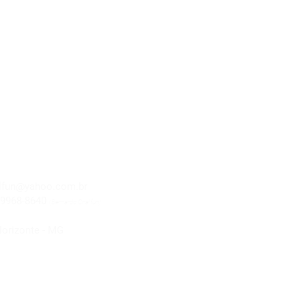
lfun@yahoo.com.br
.9968-8640
(Bernardo Chalfun)
Horizonte - MG