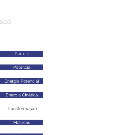
OSCO
Parte 2
Potência
Energia Potencial
Energia Cinética
Transformação
Métricas