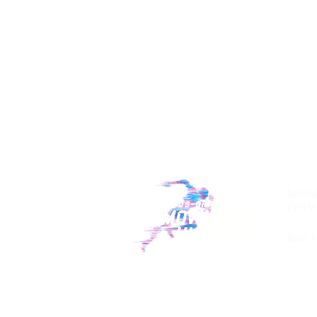
becha
(31) 9
Belo 