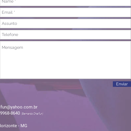
Enviar
lfun@yahoo.com.br
.9968-8640
(Bernardo Chalfun)
Horizonte - MG