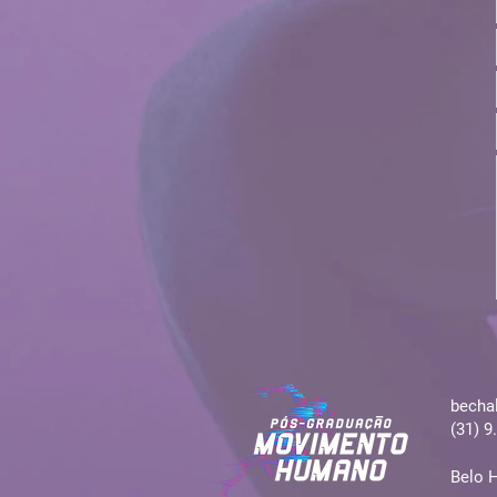
becha
(31) 9
Belo 