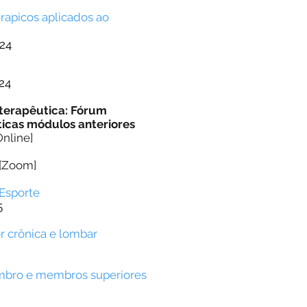
erapicos
aplicados ao
24
24
oterapêutica: Fórum
ticas módulos anteriores
Online]
 [Zoom]
Esporte
5
r crônica e lombar
Ombro e membros superiores