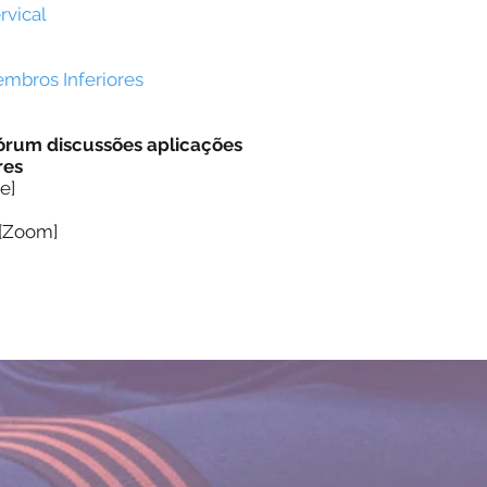
rvical
embros Inferiores
órum discussões aplicações
res
e]
 [Zoom]