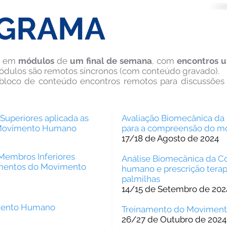
GRAMA
as em
módulos
de
um final de semana
, com
encontros 
 módulos são remotos síncronos (com conteúdo gravado).
bloco de conteúdo encontros remotos para discussões 
Superiores aplicada as
Avaliação Biomecânica da
 Movimento Humano
para a compreensão do 
17/18 de Agosto de 2024
 Membros Inferiores
Análise Biomecânica da Co
tamentos do Movimento
humano e prescrição terap
palmilhas
14/15 de Setembro de 202
imento Humano
Treinamento do Movimen
26/27 de Outubro de 2024