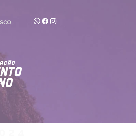
OSCO
024