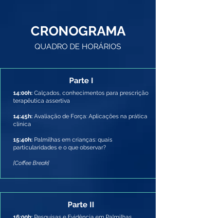
CRONOGRAMA
QUADRO DE HORÁRIOS
Parte I
14:00h:
Calçados, conhecimentos para prescrição
terapêutica assertiva
14:45h:
Avaliação de Força: Aplicações na prática
clínica
15:40h:
Palmilhas em crianças: quais
particularidades e o que observar?
[Coffee Break]
Parte II
16:00h:
Pesquisas e Evidência em Palmilhas