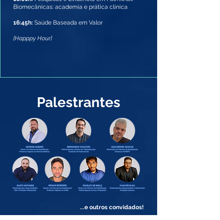
Biomecânicas: academia e prática clínica
16:45h:
Saúde Baseada em Valor
[Happpy Hour]
Palestrantes
...e outros convidados!